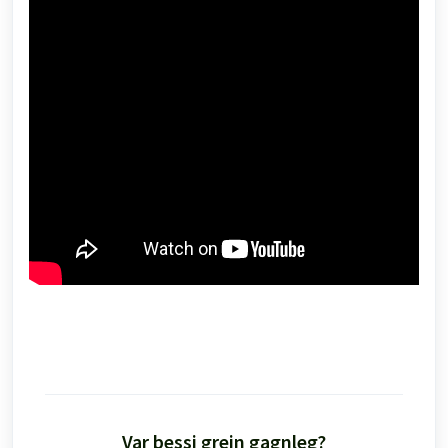
Var þessi grein gagnleg?