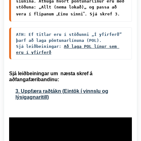
síunina. Athuga hvort pöntunarlínur eru með 
stöðuna: „Allt (nema lokað)„ og passa að 
„
“
vera í flipanum 
Einu sinni
. Sjá skref 3. 
ATH: Ef titlar eru í stöðunni „Í yfirferð“ 
þarf að laga pöntunarlínuna (POL). 

Sjá leiðbeiningar:
Að laga POL línur sem 
eru í yfirferð
Sjá leiðbeiningar um næsta skref á
aðfangafæribandinu:
3. Uppfæra raðtákn (Eintök í vinnslu og
lýsigagnaritill)