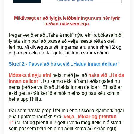
Mikilvægt er að fylgja leiðbeiningunum hér fyrir
neðan nákvæmlega.
Þegar verið er að „Taka á móti“ nýju efni á bókasafnið í
fyrsta sinn þarf að passa að velja næsta rétta skref í
ferlinu.
Mikilvægustu stillingarnar eru undir skrefi 2 og
ef þær eru ekki réttar getur þú lent í vandræðum.
Skref 2 - Passa að haka við „Halda innan deildar“
Móttaka á nýju efni
hefst með því að
haka við „Halda
innan deildar“.
Þú kemst ekki áfram í aðfangaferlinu
nema það sé valið að „Halda innan deildar“. Ef það er
ekki gert skráir kerfið eintökin eins og þau séu komin
beint upp í hillu.
Þar sem næsta þrep í ferlinu er að skoða kjalmerkingar
eða uppfæra raðtákn skal
velja „Miðar og prentun
1“
(Miðar og prentun 2 getur verið möguleiki hjá stærri
söfn þar sem fleiri en einn aðili koma að skráningu).