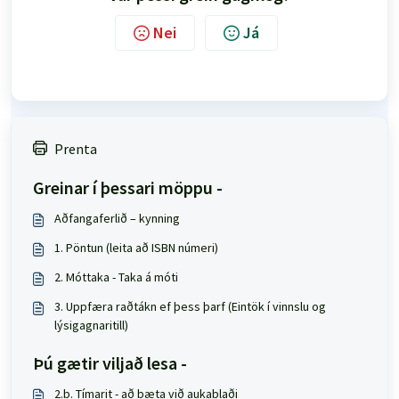
Nei
Já
Prenta
Greinar í þessari möppu -
Aðfangaferlið – kynning
1. Pöntun (leita að ISBN númeri)
2. Móttaka - Taka á móti
3. Uppfæra raðtákn ef þess þarf (Eintök í vinnslu og
lýsigagnaritill)
Þú gætir viljað lesa -
2.b. Tímarit - að bæta við aukablaði