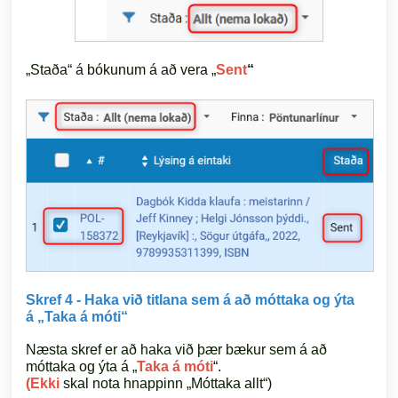
„Staða“ á bókunum á að vera „
Sent
“
Skref 4 - Haka við titlana sem á að móttaka og ýta
á
„Taka á móti“
Næsta skref er að haka við þær bækur sem á að
móttaka og ýta á „
Taka á móti
“.
(Ekki
skal nota hnappinn „Móttaka allt“)