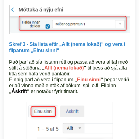
Skref 3 - Sía lista eftir „Allt (nema lokað)“ og vera í
flipanum „Einu sinni“
Það þarf að sía listann rétt og passa að vera alltaf með
stillt á stöðuna
„
Allt (nema lokað)
“
til þess að sjá alla
titla sem hafa verið pantaðir.
Einnig þarf að vera í flipanum
„
Einu sinni
“
þegar verið
er að vinna með eintök af bókum, spil o.fl. Flipinn
„
Áskrift
“
er notaður fyrir tímarit.