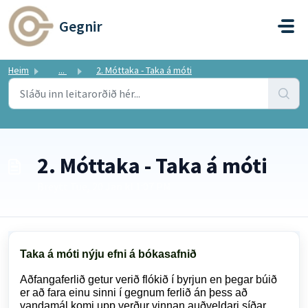
Fara í aðalefni
Gegnir
Heim
...
2. Móttaka - Taka á móti
2. Móttaka - Taka á móti
Breytt Tue, 20 Jan kl 1:07 PM
Taka á móti nýju efni á bókasafnið
Aðfangaferlið getur verið flókið í byrjun en þegar búið
er að fara einu sinni í gegnum ferlið án þess að
vandamál komi upp verður vinnan auðveldari síðar.