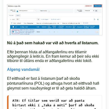
Nú á það sem hakað var við að hverfa af listanum.
Eftir þennan hluta af aðfangaferlinu eru titlarnir
aðgengilegir á leitir.is. En fram kemur að þeir séu ekki
tilbúnir til útláns enda er aðfangaferlinu ekki lokið.
Algeng vandamál
Ef eitthvað er fast á listanum þarf að skoða
pöntunarlínuna (POL) og athuga hvort að eitthvað hafi
gleymst sem nauðsynlegt er til að geta haldið áfram.
ATH: Ef titlar sem verið var að panta 
birtast ekki í „Taka á móti“ þarf að skoða 