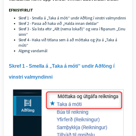
EFNISYFIRLIT
Skref 1 - Smella á „Taka á móti“ undir Aðföng í vinstri valmyndinni
Skref 2 - Passa að haka við „Halda innan deildar“
Skref 3 - Sía lista eftir „Allt (nema lokað)“ og vera í flipanum „Einu
sinni“
Skref 4 - Haka við titlana sem á að móttaka og ýta á „Taka á
móti“
Algeng vandamál
Skref 1 - Smella á „Taka á móti“ undir Aðföng í
vinstri valmyndinni